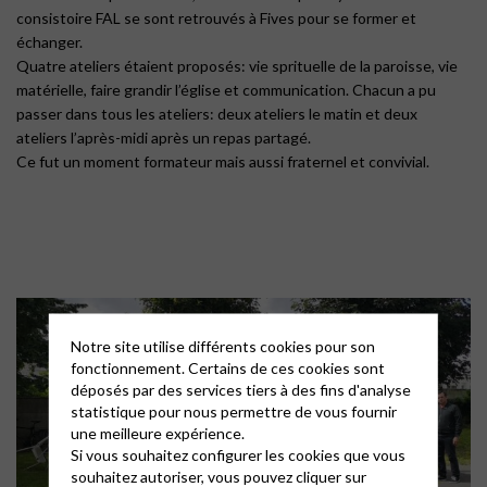
consistoire FAL se sont retrouvés à Fives pour se former et
échanger.
Quatre ateliers étaient proposés: vie sprituelle de la paroisse, vie
matérielle, faire grandir l’église et communication. Chacun a pu
passer dans tous les ateliers: deux ateliers le matin et deux
ateliers l’après-midi après un repas partagé.
Ce fut un moment formateur mais aussi fraternel et convivial.
Notre site utilise différents cookies pour son
fonctionnement. Certains de ces cookies sont
déposés par des services tiers à des fins d'analyse
statistique pour nous permettre de vous fournir
une meilleure expérience.
Si vous souhaitez configurer les cookies que vous
souhaitez autoriser, vous pouvez cliquer sur