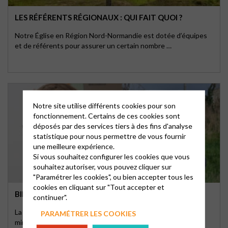
LES RÉFÉRENTS RÉGIONAUX : QUI FAIT QUOI ?
Notre Église en Région Nord-Normandie est dotée d’équipes
et de référents pour assurer un certain nombre …
Notre site utilise différents cookies pour son
fonctionnement. Certains de ces cookies sont
déposés par des services tiers à des fins d'analyse
statistique pour nous permettre de vous fournir
une meilleure expérience.
Si vous souhaitez configurer les cookies que vous
souhaitez autoriser, vous pouvez cliquer sur
"Paramétrer les cookies", ou bien accepter tous les
cookies en cliquant sur "Tout accepter et
BIENVENUE À DEUX NOUVEAUX MINISTRES !
continuer".
La Région Nord-Normandie a la joie d'accueil deux nouveaux
PARAMÉTRER LES COOKIES
ministres qui prennent leurs fonctions au …