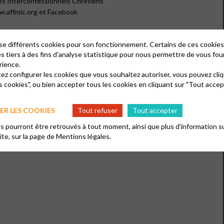
es Interconfessionnels Chrétiens
w.affmic.org et Facebook
lise différents cookies pour son fonctionnement. Certains de ces cooki
es tiers à des fins d'analyse statistique pour nous permettre de vous fou
rience.
tez configurer les cookies que vous souhaitez autoriser, vous pouvez cliq
s cookies", ou bien accepter tous les cookies en cliquant sur "Tout accep
R LES COOKIES
Tout refuser
Tout accepter
 pourront être retrouvés à tout moment, ainsi que plus d'information su
site, sur la page de
Mentions légales.