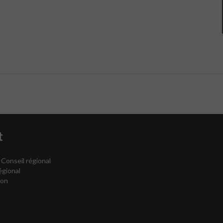
t
 Conseil régional
égional
ion