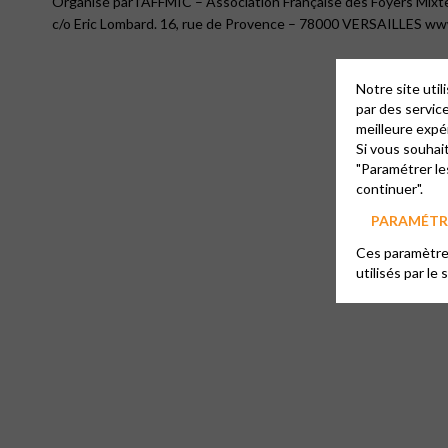
Organisé par l’AFFMIC – Association Française des Foyers Mixt
c/o Eric Lombard. 16, rue de Provence – 78000 VERSAILLES ww
Notre site uti
par des servic
meilleure expé
Si vous souhai
"Paramétrer le
continuer".
PARAMÉTRE
Ces paramètres
utilisés par le 