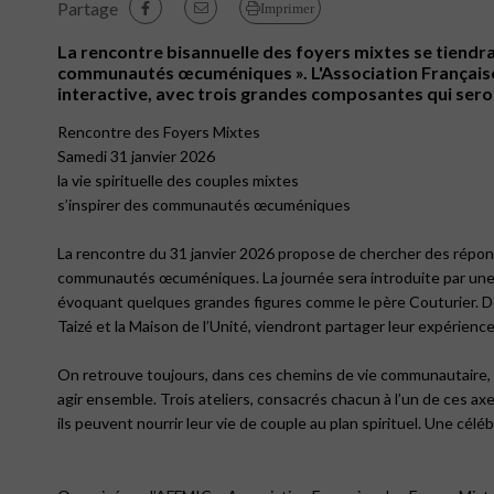
Partage
Imprimer
La rencontre bisannuelle des foyers mixtes se tiendra 
communautés œcuméniques ». L'Association Française 
interactive, avec trois grandes composantes qui seront
Rencontre des Foyers Mixtes
Samedi 31 janvier 2026
la vie spirituelle des couples mixtes
s’inspirer des communautés œcuméniques
La rencontre du 31 janvier 2026 propose de chercher des répons
communautés œcuméniques. La journée sera introduite par une p
évoquant quelques grandes figures comme le père Couturier. 
Taizé et la Maison de l’Unité, viendront partager leur expérience
On retrouve toujours, dans ces chemins de vie communautaire, 
agir ensemble. Trois ateliers, consacrés chacun à l’un de ces 
ils peuvent nourrir leur vie de couple au plan spirituel. Une céléb