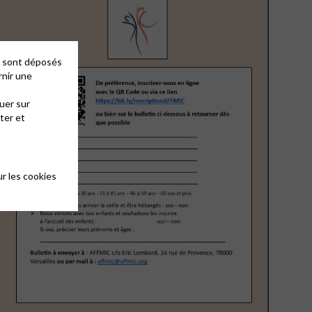
es sont déposés
rnir une
uer sur
ter et
r les cookies