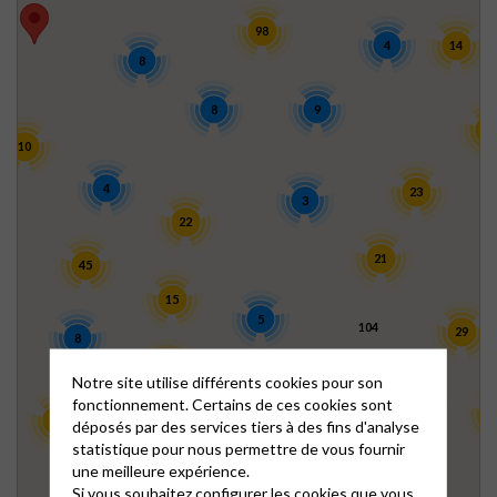
98
4
14
8
8
9
42
10
4
23
3
22
21
45
15
5
104
29
8
28
Notre site utilise différents cookies pour son
13
fonctionnement. Certains de ces cookies sont
22
138
1
12
déposés par des services tiers à des fins d'analyse
statistique pour nous permettre de vous fournir
25
une meilleure expérience.
3
Si vous souhaitez configurer les cookies que vous