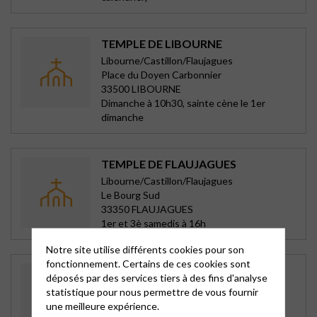
TEMPLE DE LIBOURNE
Libourne/Castillon/Flaujagues
Place du Doyen Carbonnier
33500 LIBOURNE
Dimanche à 10h30, sainte cène le 1er
dimanche
TEMPLE DE FLAUJAGUES
Libourne/Castillon/Flaujagues
Le Bourg Sud
33350 FLAUJAGUES
1er et 3è samedis à 16h
Notre site utilise différents cookies pour son
fonctionnement. Certains de ces cookies sont
TEMPLE DE CASTILLON
déposés par des services tiers à des fins d'analyse
Libourne/Castillon/Flaujagues
statistique pour nous permettre de vous fournir
rue Gambetta
une meilleure expérience.
33350 CASTILLON LA BATAILLE