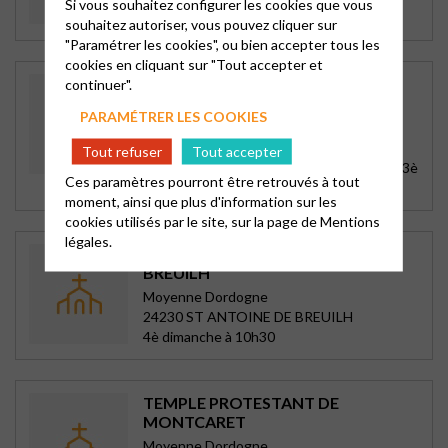
Si vous souhaitez configurer les cookies que vous
2è et 4è samedis à 16h
souhaitez autoriser, vous pouvez cliquer sur
"Paramétrer les cookies", ou bien accepter tous les
cookies en cliquant sur "Tout accepter et
TEMPLE DE PÉRIGUEUX
continuer".
Périgueux
PARAMÉTRER LES COOKIES
20 bis rue Antoine Gadaud
24000 PERIGUEUX
Tout refuser
Tout accepter
Dimanche à 10h30, sainte cène les 1er et 3è
Ces paramètres pourront être retrouvés à tout
dimanches
moment, ainsi que plus d'information sur les
cookies utilisés par le site, sur la page de
Mentions
légales.
TEMPLE DE ST ANTOINE DE
BREUILH
Moyenne Dordogne
24230 ST ANTOINE DE BREUILH
4è dimanche à 10h30
TEMPLE PROTESTANT DE
MONTCARET
Moyenne Dordogne