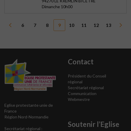
94270 LE KREMLIN BICETRE
Dimanche 10h00
6
7
8
9
10
11
12
13
Contact
Président du Conseil
régional
Secrétariat régional
Communication
Webmestre
Eglise protestante unie de
France
Région Nord-Normandie
Soutenir l’Eglise
Secrétariat régional :