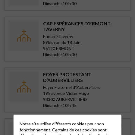
Dimanche 10 h 30
CAP ESPÉRANCES D’ERMONT-
TAVERNY
Ermont-Taverny
89bis rue du 18 Juin
95120 ERMONT
Dimanche 10 h 30
FOYER PROTESTANT
D’AUBERVILLIERS
Foyer Fraternel d\'Aubervilliers
195 avenue Victor Hugo
93300 AUBERVILLIERS
Dimanche 10 h 45
Notre site utilise différents cookies pour son
TEMPLE RUE J. AUFFRET À PANTIN
fonctionnement. Certains de ces cookies sont
Pantin