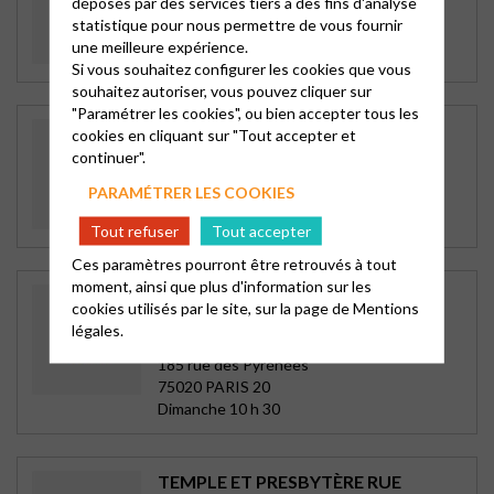
déposés par des services tiers à des fins d'analyse
56, rue Jules Auffret
statistique pour nous permettre de vous fournir
93500 PANTIN
une meilleure expérience.
Dimanche 10 h 30
Si vous souhaitez configurer les cookies que vous
souhaitez autoriser, vous pouvez cliquer sur
"Paramétrer les cookies", ou bien accepter tous les
TEMPLE DE BELLEVILLE À PARIS
cookies en cliquant sur "Tout accepter et
Paris-Belleville
continuer".
97 rue Julien Lacroix
PARAMÉTRER LES COOKIES
75020 PARIS 20
Dimanche 10 h
Tout refuser
Tout accepter
Ces paramètres pourront être retrouvés à tout
moment, ainsi que plus d'information sur les
TEMPLE ET PRESBYTÈRE DE
cookies utilisés par le site, sur la page de
Mentions
BETHANIE RUE DES PYRÉNÉES
légales.
Paris-Béthanie
185 rue des Pyrénées
75020 PARIS 20
Dimanche 10 h 30
TEMPLE ET PRESBYTÈRE RUE